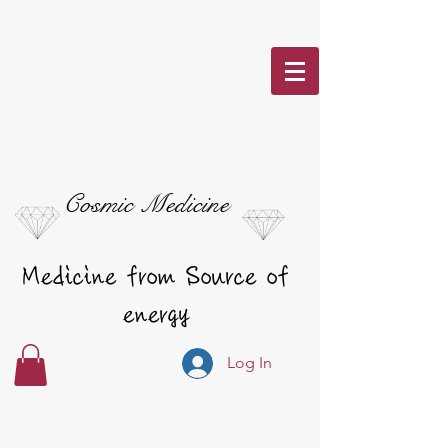
Cosmic Medicine
Medicine from Source of
energy
Log In