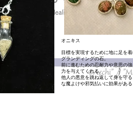
オニキス
目標を実現するために地に足を着
グランディングの石。
前に進むための忍耐力や意思の強
力を与えてくれる。
他人の悪意を跳ね返して身を守る
な魔よけや邪気払いに効果がある