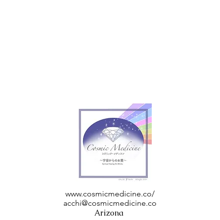
www.cosmicmedicine.co/
acchi@cosmicmedicine.co
Arizona