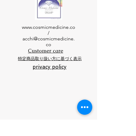
www.cosmicmedicine.co
/
acchi@cosmicmedicine.
co
Customer care
特定商品取り扱い方に基づく表示
privacy policy