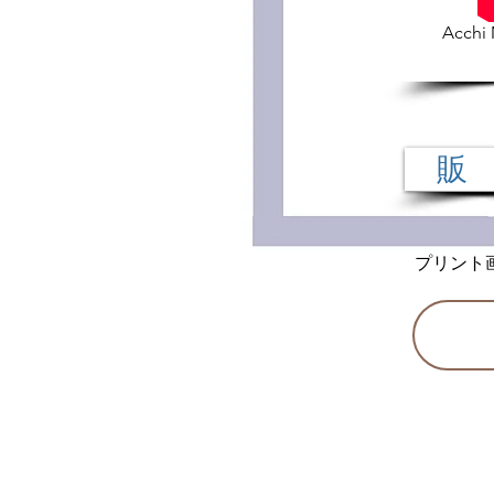
Acchi 
販
​プリン