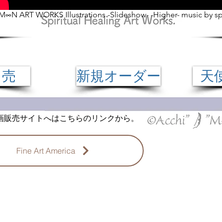
M∞N ART WORKS Illustrations -Slideshow- -Higher- music by spi
 売
新規オーダー
天
ト画販売サイトへはこちらのリンクから。
Fine Art America