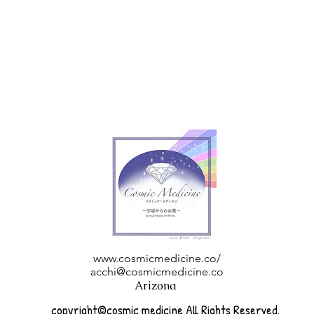
www.cosmicmedicine.co/
acchi@cosmicmedicine.co
Arizona
copyright©cosmic medicine All Rights Reserved.