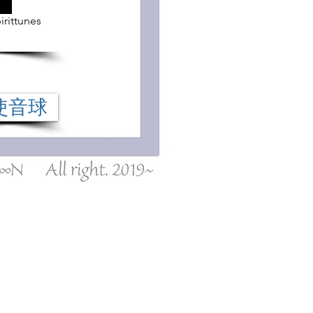
rittunes
使音球