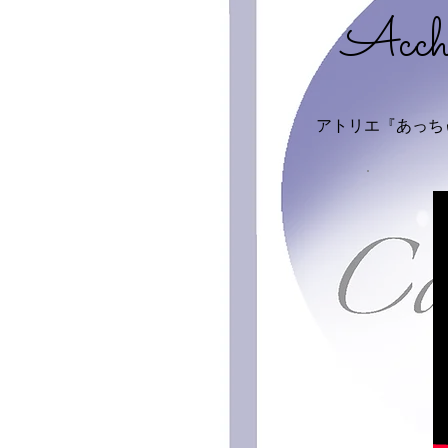
Acch
​アトリエ『あっ