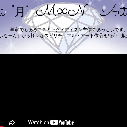
i "
" M∞N Art w
月
画家でもあるコズミックメディスン主催のあっちぃです
ちぃむーん』から様々なスピリチュアル・アート作品を紹介、販