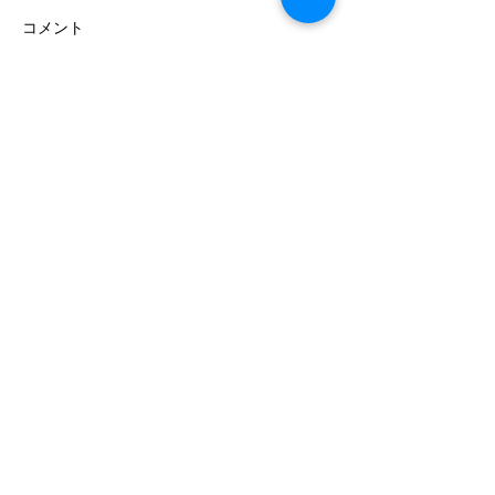
コメント
コメントを追加…
月の手紙・8月の誕生石・
月の手紙・8月
スピネル ― 生命の炎
サードオニキス 
意志の石
www.cosmicmedicine.co
/
acchi@cosmicmedicine.
co
Customer care
特定商品取り扱い方に基づく表示
privacy policy