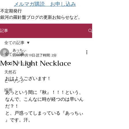
メルマガ購読 お申し込み
不定期発行
銀河の羅針盤ブログの更新お知らせなど。
記事
全ての記事
あっちぃ
全ての記事
2019年9月19日
読了時間: 2分
M∞N Light Necklace
スピリチュアル
天然石
おはようございます！
ヒーリング
絵画
あっという間に『秋』！！！という、
なんで、こんなに時が経つのは早いん
だ？！
と、戸惑ってしまっている『あっちぃ 
』です。汗。