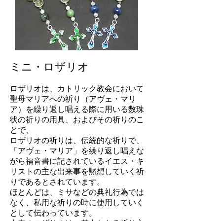
ミニ・ロザリオ
ロザリオは、
カトリック教会
において
聖母マリア
への祈り（
アヴェ・マリ
ア
）を繰り返し唱える際に用いる
数珠
状の祈りの用具
、およびその祈りのこ
とで、
ロザリオの祈りは、伝統的な祈りで、
「アヴェ・マリア」を繰り返し唱えな
がら
福音書
に記されている
イエス・キ
リスト
の主な出来事を黙想していく祈
りであるとされています。
ほとんどは、ミサ
などの
典礼
行為では
なく、私用な祈りの時に使用していく
として伝わっています。