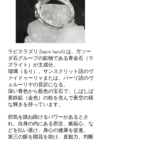
ラピスラズリ (lapis lazuli) は、
方ソー
ダ石
グループの
鉱物
である
青金石
（ラ
ズライト）が主成分。
瑠璃（るり）。
サンスクリット語
のヴ
ァイドゥーリャまたは、
パーリ語
のヴ
ェルーリヤの音訳になる。
深い青色から藍色の
宝石
で、しばしば
黄鉄鉱（金色）
の粒を含んで夜空の様
な輝きを持っています。
邪気を跳ね除けるパワーがあるとさ
れ、自身の内にある邪念、嫉妬心、な
どを払い退け、身心の健康を促進、
第三の眼を開花を助け、直観力、判断