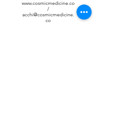
www.cosmicmedicine.co
/
acchi@cosmicmedicine.
co
Customer care
特定商品取り扱い方に基づく表示
privacy policy