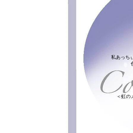
私あっち
＜虹の