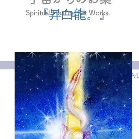
『昇白龍。』