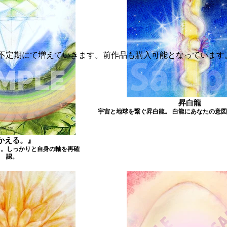
不定期にて増えていきます。前作品も購入可能となっています
昇白龍
宇宙と地球を繋ぐ昇白龍。 白龍にあなたの意
かえる。』
る。しっかりと自身の軸を再確
認。