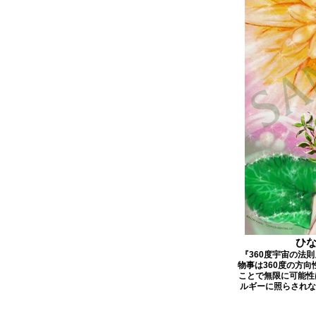
ひ
『360度宇宙の法
物事は360度の方向
ことで無限に可能性
ルギーに照らされな