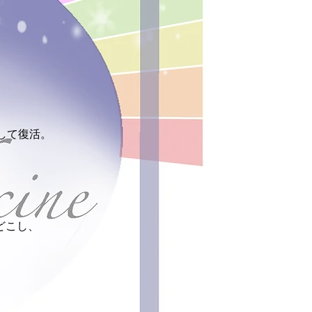
して復活。
。
どこし、