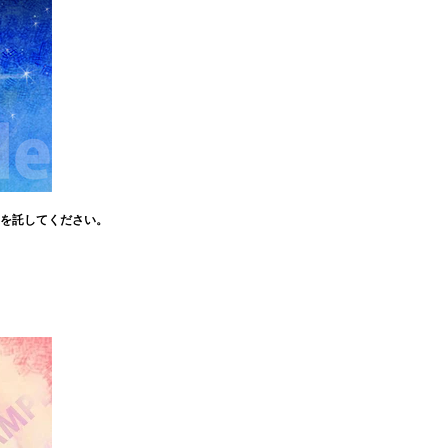
。
図を託してください。