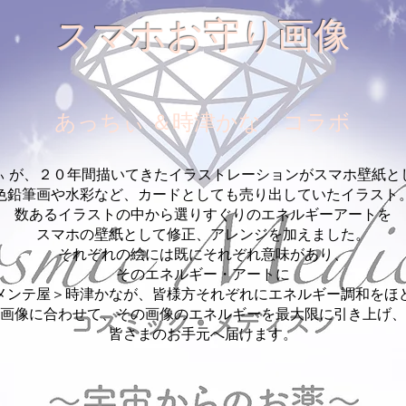
スマホお守り画像
あっちぃ ＆時津かな コラボ
ぃ が、２０年間描いてきたイラストレーションがスマホ壁紙と
色鉛筆画や水彩など、カードとしても売り出していたイラスト
数あるイラストの中から選りすぐりのエネルギーアートを
スマホの壁紙として修正、アレンジを加えました。
それぞれの絵には既にそれぞれ意味があり、
そのエネルギー・アートに
メンテ屋＞時津かなが、皆様方それぞれにエネルギー調和をほ
画像に合わせて、その画像のエネルギーを最大限に引き上げ、
皆さまのお手元へ届けます。