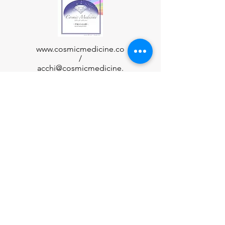
www.cosmicmedicine.co
/
acchi@cosmicmedicine.
co
Customer care
特定商品取り扱い方に基づく表示
privacy policy