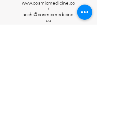
www.cosmicmedicine.co
/
acchi@cosmicmedicine.
co
Customer care
特定商品取り扱い方に基づく表示
privacy policy