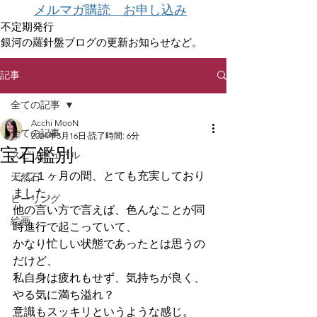
メルマガ購読 お申し込み
不定期発行
銀河の羅針盤ブログの更新お知らせなど。
記事
全ての記事
Acchi MooN
全ての記事
2024年3月16日
読了時間: 6分
宝石鑑別
スピリチュアル
ここ１ヶ月の間、とても充実しており
天然石
ました。
ヒーリング
他の言い方で言えば、色んなことが同
絵画
時進行で起こっていて、
かなり忙しい状態であったとは思うの
だけど、
私自身は疲れもせず、気持ちが良く、
やる気に満ち溢れ？
意識もスッキリというような感じ。