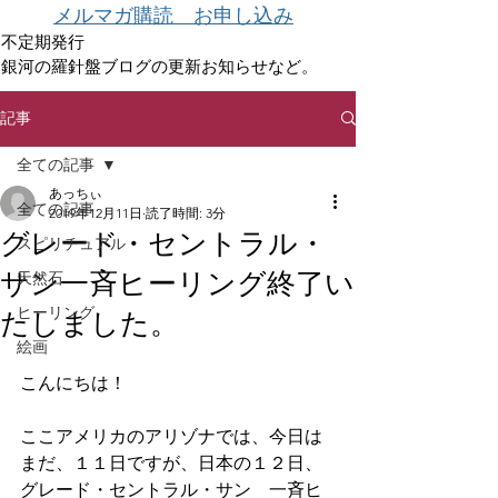
メルマガ購読 お申し込み
不定期発行
銀河の羅針盤ブログの更新お知らせなど。
記事
全ての記事
あっちぃ
全ての記事
2019年12月11日
読了時間: 3分
グレード・セントラル・
スピリチュアル
サン一斉ヒーリング終了い
天然石
ヒーリング
たしました。
絵画
こんにちは！
ここアメリカのアリゾナでは、今日は
まだ、１１日ですが、日本の１２日、
グレード・セントラル・サン　一斉ヒ