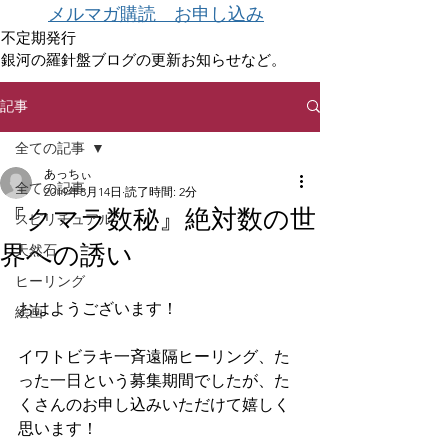
メルマガ購読 お申し込み
不定期発行
銀河の羅針盤ブログの更新お知らせなど。
記事
全ての記事
あっちぃ
全ての記事
2019年8月14日
読了時間: 2分
『クマラ数秘』絶対数の世
スピリチュアル
界への誘い
天然石
ヒーリング
おはようございます！
絵画
イワトビラキ一斉遠隔ヒーリング、た
った一日という募集期間でしたが、た
くさんのお申し込みいただけて嬉しく
思います！