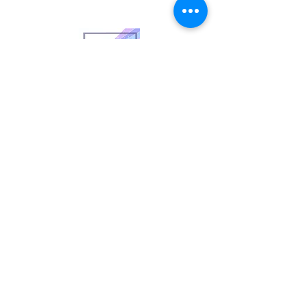
意志の石
www.cosmicmedicine.co
/
acchi@cosmicmedicine.
co
Customer care
特定商品取り扱い方に基づく表示
privacy policy