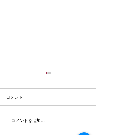
コメント
コメントを追加…
月の手紙・8月の誕生石・
月の手紙・8月
スピネル ― 生命の炎
サードオニキス 