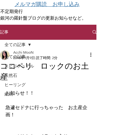
メルマガ購読 お申し込み
不定期発行
銀河の羅針盤ブログの更新お知らせなど。
記事
全ての記事
Acchi MooN
全ての記事
2018年9月9日
読了時間: 2分
ココペリ ロックのお土
スピリチュアル
産
天然石
ヒーリング
お知らせ！！　
絵画
急遽セドナに行っちゃった　お土産企
画！