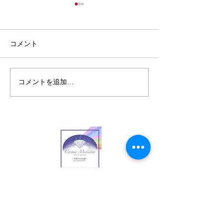
コメント
コメントを追加…
月の手紙・8月の誕生石・
月の手紙・8月
スピネル ― 生命の炎
サードオニキス 
意志の石
www.cosmicmedicine.co
/
acchi@cosmicmedicine.
co
Customer care