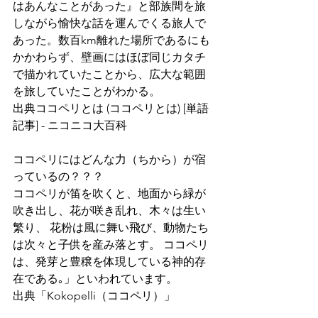
はあんなことがあった』と部族間を旅
しながら愉快な話を運んでくる旅人で
あった。数百km離れた場所であるにも
かかわらず、壁画にはほぼ同じカタチ
で描かれていたことから、広大な範囲
を旅していたことがわかる。
出典ココペリとは (ココペリとは) [単語
記事] - ニコニコ大百科
ココペリにはどんな力（ちから）が宿
っているの？？？
ココペリが笛を吹くと、地面から緑が
吹き出し、花が咲き乱れ、木々は生い
繁り、 花粉は風に舞い飛び、動物たち
は次々と子供を産み落とす。 ココペリ
は、発芽と豊穣を体現している神的存
在である｡」といわれています。
出典「Kokopelli（ココペリ）」