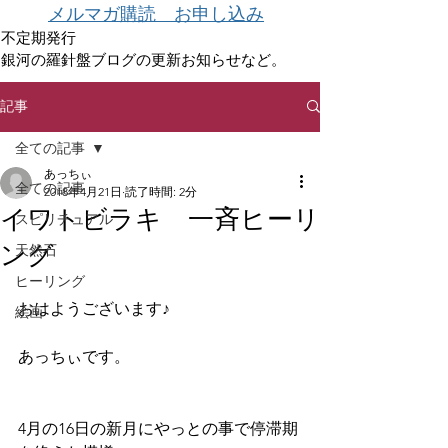
メルマガ購読 お申し込み
不定期発行
銀河の羅針盤ブログの更新お知らせなど。
記事
全ての記事
あっちぃ
全ての記事
2018年4月21日
読了時間: 2分
イワトビラキ 一斉ヒーリ
スピリチュアル
ング
天然石
ヒーリング
おはようございます♪
絵画
あっちぃです。
4月の16日の新月にやっとの事で停滞期