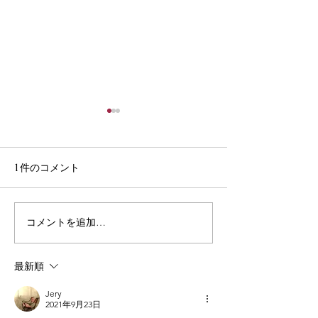
1件のコメント
コメントを追加…
更年期か！？と思った
月の手紙・8月
ら、盛大な悪だしだった
スピネル ― 生
最新順
Jery
2021年9月23日