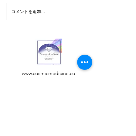
8月の一斉遠隔ヒーリング
コメントを追加…
更年期か！？と
ら、盛大な悪だ
www.cosmicmedicine.co
/
acchi@cosmicmedicine.
co
Customer care
特定商品取り扱い方に基づく表示
privacy policy