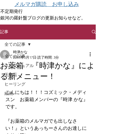
メルマガ購読 お申し込み
不定期発行
銀河の羅針盤ブログの更新お知らせなど。
記事
全ての記事
時津かな
全ての記事
2017年5月17日
読了時間: 3分
お薬箱 『時津かな』によ
スピリチュアル
る新メニュー！
天然石
ヒーリング
こんにちは！！！コズミック・メディ
絵画
スン　お薬箱メンバーの『時津 かな』
です。
『お薬箱のメルマガでも出しなさ
い！』というあっちーさんのお達しに