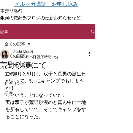
メルマガ購読 お申し込み
不定期発行
銀河の羅針盤ブログの更新お知らせなど。
記事
全ての記事
Acchi MooN
全ての記事
2023年5月25日
読了時間: 3分
荒野砂漠にて
スピリチュアル
この4月と5月は、双子と長男の誕生日
天然石
があって、5月にキャンプでもしよう
ヒーリング
か！
絵画
っということになっていた。
実は双子が荒野砂漠のど真ん中に土地
を所有していて、そこでキャンプをす
ることになった。