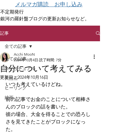
メルマガ購読 お申し込み
不定期発行
銀河の羅針盤ブログの更新お知らせなど。
記事
全ての記事
Acchi MooN
全ての記事
2024年10月4日
読了時間: 7分
自分について考えてみる
スピリチュアル
更新日：
2024年10月16日
天然石
いつも考えているけどね。
ヒーリング
絵画
前の記事でお金のことについて相棒さ
んのブロックの話を書いた。
彼の場合、大金を得ることでの恐ろし
さを見てきたことがブロックになっ
た。