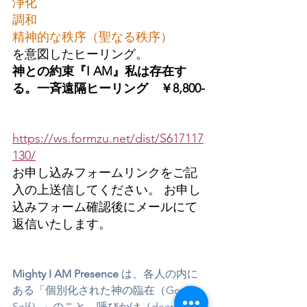
浄化
調和
精神的な秩序（聖なる秩序）
を意図したヒーリング。
神との約束『I AM』私は存在す
る。一斉遠隔ヒーリング　￥8,800-
https://ws.formzu.net/dist/S617117
130/
お申し込みフォームリンクをご記
入の上送信してください。
 お申し
込みフォーム確認後にメールにて
返信いたします。
Mighty I AM Presence
 は、各人の内に
ある「個別化された神の臨在（God 
Self）」のこと。呼びかけ（decree）