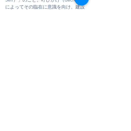
によってその臨在に意識を向け、建設
的な創造・浄化・調和を進めていく──
というのがI AMアクティビティの基本
的な教えです。
参照元　
saintgermainpress.com
modre-
knjige.si
Encyclopedia Britannica
など
すべて表示
最新記事