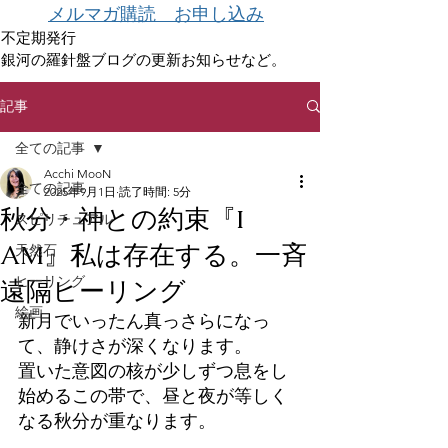
メルマガ購読 お申し込み
不定期発行
銀河の羅針盤ブログの更新お知らせなど。
記事
全ての記事
Acchi MooN
全ての記事
2025年9月1日
読了時間: 5分
秋分・神との約束『I
スピリチュアル
AM』私は存在する。一斉
天然石
ヒーリング
遠隔ヒーリング
絵画
新月でいったん真っさらになっ
て、静けさが深くなります。
置いた意図の核が少しずつ息をし
始めるこの帯で、昼と夜が等しく
なる秋分が重なります。