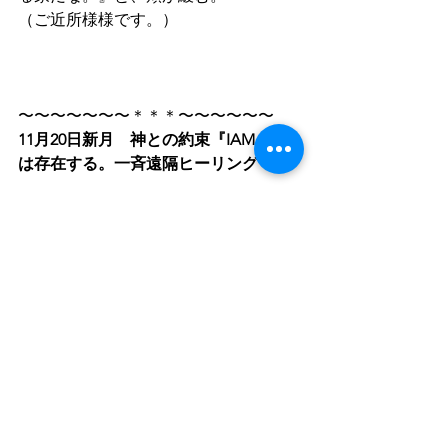
（ご近所様様です。）
〜〜〜〜〜〜〜＊＊＊〜〜〜〜〜〜
11月20日新月　神との約束『IAM』私
は存在する。一斉遠隔ヒーリング
今月の一斉遠隔ヒーリング、イワトビ
ラキ・一斉遠隔ヒーリングは終了しま
した。
今、募集しているのは、
11月20日新
月　神との約束『IAM』私は存在す
る。一斉遠隔ヒーリング。
私ってなんだろう、私って、どうやっ
て形成されたのだろう。って考える