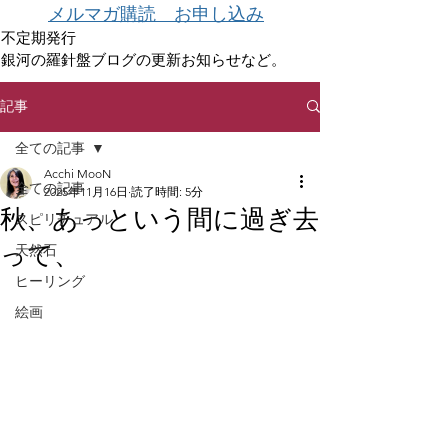
メルマガ購読 お申し込み
不定期発行
銀河の羅針盤ブログの更新お知らせなど。
記事
全ての記事
Acchi MooN
全ての記事
2025年11月16日
読了時間: 5分
秋、あっという間に過ぎ去
スピリチュアル
って、
天然石
ヒーリング
絵画