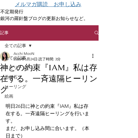
メルマガ購読 お申し込み
不定期発行
銀河の羅針盤ブログの更新お知らせなど。
記事
全ての記事
Acchi MooN
全ての記事
2025年6月24日
読了時間: 3分
神との約束『IAM』私は存
スピリチュアル
在する。一斉遠隔ヒーリン
天然石
ヒーリング
グ
絵画
明日26日に神との約束『IAM』私は存
在する。一斉遠隔ヒーリングを行いま
す。
まだ、お申し込み間に合います。（本
日まで）