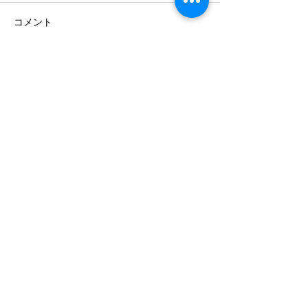
コメント
7月の一斉遠隔
コメントを追加…
月の手紙・8月の誕生石・
ペリドット ― 太陽の石
www.cosmicmedicine.co
/
acchi@cosmicmedicine.
co
Customer care
特定商品取り扱い方に基づく表示
privacy policy