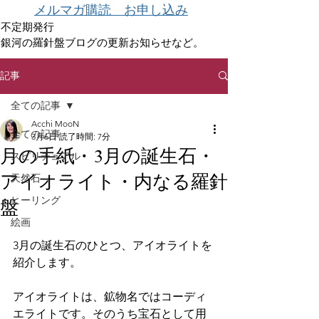
メルマガ購読 お申し込み
不定期発行
銀河の羅針盤ブログの更新お知らせなど。
記事
全ての記事
Acchi MooN
全ての記事
3月6日
読了時間: 7分
月の手紙・3月の誕生石・
スピリチュアル
アイオライト・内なる羅針
天然石
ヒーリング
盤
絵画
3月の誕生石のひとつ、アイオライトを
紹介します。
アイオライトは、鉱物名ではコーディ
エライトです。そのうち宝石として用