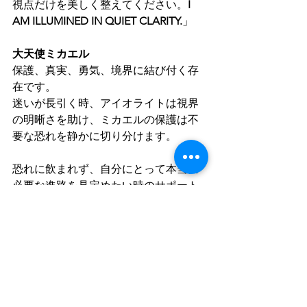
視点だけを美しく整えてください。
I 
AM ILLUMINED IN QUIET CLARITY.
」
大天使ミカエル
保護、真実、勇気、境界に結び付く存
在です。
迷いが長引く時、アイオライトは視界
の明晰さを助け、ミカエルの保護は不
要な恐れを静かに切り分けます。
恐れに飲まれず、自分にとって本当に
必要な進路を見定めたい時のサポート
となります。
領域：保護、真実、勇気、境界
対応：アイオライト（恐れを鎮めた上
での判断、静かな進路確認）
ひとこと祈り「大天使ミカエル、不要