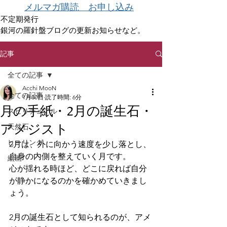
メルマガ購読 お申し込み
不定期発行
銀河の羅針盤ブログの更新お知らせなど。
記事
全ての記事
Acchi MooN
全ての記事
1月30日
読了時間: 6分
月の手紙・2月の誕生石・
スピリチュアル
アメジスト
天然石
ヒーリング
2月は、外に向かう速度を少し落とし、
自身の内側を整えていく月です。
絵画
心が揺れる時ほど、どこに戻れば自分
が静かになるのかを確かめていきまし
ょう。
2月の誕生石として知られるのが、アメ