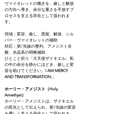
ヴァイオレットの働きを、赦しと解放
の方向へ導き、余分な重さを手放すプ
ロセスを支える存在として扱われま
す。
領域：変容、赦し、恩寵、解放、シル
バー・ヴァイオレットの補助
対応：第7光線の整列、アメジスト全
般、水晶系の明晰補助
ひとこと祈り「大天使ザドキエル、私
の中の余分を静かにほどき、赦しと変
容を助けてください。
I AM MERCY 
AND TRANSFORMATION.
」
ホーリー・アメジスト（Holy 
Amethyst）
ホーリー・アメジストは、ザドキエル
の双光として伝えられ、第7光線の変容
を優しく支える存在として扱われま