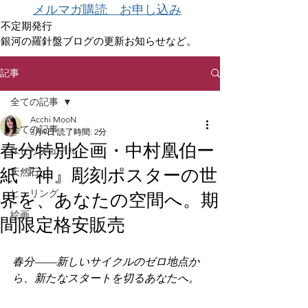
メルマガ購読 お申し込み
不定期発行
銀河の羅針盤ブログの更新お知らせなど。
記事
全ての記事
Acchi MooN
全ての記事
3月9日
読了時間: 2分
春分特別企画・中村凰伯ー
スピリチュアル
紙『神』彫刻ポスターの世
天然石
ヒーリング
界を、あなたの空間へ。期
絵画
間限定格安販売
春分——新しいサイクルのゼロ地点か
ら、新たなスタートを切るあなたへ。