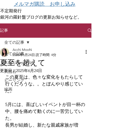
メルマガ購読 お申し込み
不定期発行
銀河の羅針盤ブログの更新お知らせなど。
記事
全ての記事
Acchi MooN
全ての記事
2025年6月24日
読了時間: 4分
夏至を超えて
スピリチュアル
更新日：
2025年6月24日
天然石
この夏至は、色々な変化をもたらして
ヒーリング
行くだろうな。。とぼんやり感じてい
絵画
た。
5月には、喜ばしいイベントが目一杯の
中、腰を痛めて動くのに一苦労してい
た。
長男が結婚し、新たな親戚家族が増