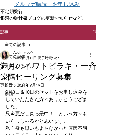
メルマガ購読 お申し込み
不定期発行
銀河の羅針盤ブログの更新お知らせなど。
記事
全ての記事
Acchi MooN
全ての記事
2024年9月14日
読了時間: 3分
満月のイワトビラキ・一斉
スピリチュアル
遠隔ヒーリング募集
天然石
ヒーリング
更新日：
2024年9月19日
9月3日＆18日のセットをお申し込みを
絵画
していただきた方々ありがとうござま
した。
只今悪だし真っ最中！！という方々も
いらっしゃるかと思います。
私自身も思いもよらなかった原因不明