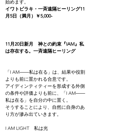
始めます。
イワトビラキ・一斉遠隔ヒーリング11
月5日（満月）￥5,000-
11月20日新月　神との約束『IAM』私
は存在する。一斉遠隔ヒーリング
「I AM――私は在る」は、結果や役割
よりも前に置かれる合意です。
アイディンティティーを形成する外側
の条件や評価よりも前に、「I AM――
私は在る」を自分の中に置く。
そうすることにより、自然に自身のあ
り方が滲み出ていきます。
I AM LIGHT　私は光