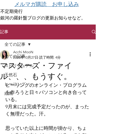
メルマガ購読 お申し込み
不定期発行
銀河の羅針盤ブログの更新お知らせなど。
記事
全ての記事
Acchi MooN
全ての記事
2025年10月27日
読了時間: 4分
マスターズ・ファイ
スピリチュアル
ル、、、もうすぐ。
天然石
ヒーリング
ヒーリングのオンライン・プログラム
を作ろうと日々パソコンと向き合って
絵画
いる。
9月末には完成予定だったのが、まった
く無理だった。汗。
思っていた以上に時間が掛かり、ちょ