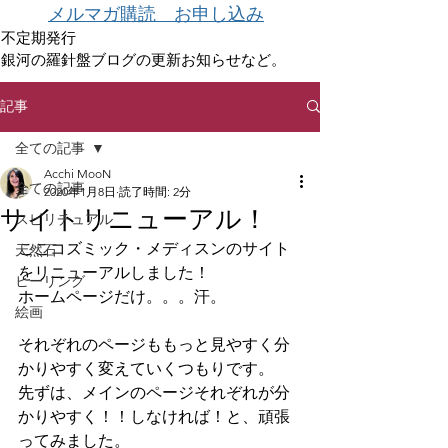
メルマガ購読 お申し込み
不定期発行
銀河の羅針盤ブログの更新お知らせなど。
記事
全ての記事
Acchi MooN
全ての記事
2020年1月8日
読了時間: 2分
サイトリニューアル！
スピリチュアル
ここコズミック・メディスンのサイト
天然石
をリニューアルしました！
ヒーリング
ホームページだけ。。。汗。
絵画
それぞれのページももっと見やすく分
かりやすく変えていくつもりです。
先ずは、メインのページそれぞれが分
かりやすく！！しなければ！と、頑張
ってみました。