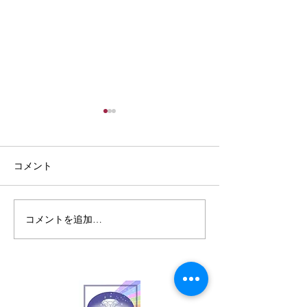
コメント
コメントを追加…
月の手紙・8月の誕生石・
月の手紙・8月
スピネル ― 生命の炎
サードオニキス 
意志の石