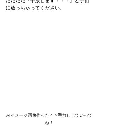
ただただ『手放します！！！』と宇宙
に放っちゃってください。
AIイメージ画像作った＾＾手放ししていって
ね！