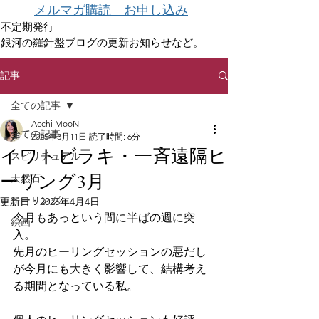
メルマガ購読 お申し込み
不定期発行
銀河の羅針盤ブログの更新お知らせなど。
記事
全ての記事
Acchi MooN
全ての記事
2025年3月11日
読了時間: 6分
イワトビラキ・一斉遠隔ヒ
スピリチュアル
ーリング3月
天然石
ヒーリング
更新日：
2025年4月4日
今月もあっという間に半ばの週に突
絵画
入。
先月のヒーリングセッションの悪だし
が今月にも大きく影響して、結構考え
る期間となっている私。