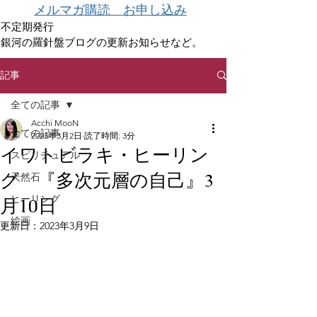
メルマガ購読 お申し込み
不定期発行
銀河の羅針盤ブログの更新お知らせなど。
記事
全ての記事
Acchi MooN
全ての記事
2023年3月2日
読了時間: 3分
イワトビラキ・ヒーリン
スピリチュアル
グ 『多次元層の自己』3
天然石
ヒーリング
月10日
絵画
更新日：
2023年3月9日