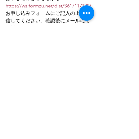
https://
ws.formzu.net/dist/S617117130/
お申し込みフォームにご記入の上、送
信してください。確認後にメールにて
ご返信いたします。
ご不明な点はお気軽にお問い合わせく
ださい。
https://www.cosmicmedicine.co/contac
t
すべて表示
最新記事