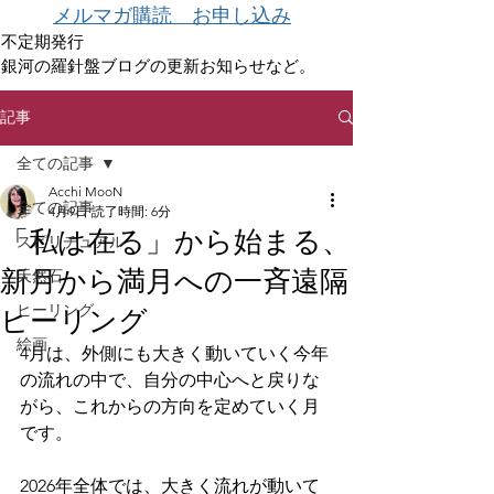
メルマガ購読 お申し込み
不定期発行
銀河の羅針盤ブログの更新お知らせなど。
記事
全ての記事
Acchi MooN
全ての記事
4月9日
読了時間: 6分
「私は在る」から始まる、
スピリチュアル
新月から満月への一斉遠隔
天然石
ヒーリング
ヒーリング
絵画
4月は、外側にも大きく動いていく今年
の流れの中で、自分の中心へと戻りな
がら、これからの方向を定めていく月
です。
2026年全体では、大きく流れが動いて